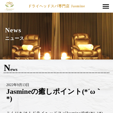
ドライヘッドスパ専門店 Jasmine
News
ニュース
N
ews
2022年9月13日
Jasmineの癒しポイント(*´ω｀
*)