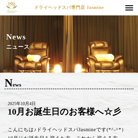
ドライヘッドスパ専門店 Jasmine
News
ニュース
N
ews
2025年10月4日
10月お誕生日のお客様へ☆彡
こんにちは♪ドライヘッドスパJasmineです(*^-^*）