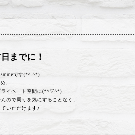
前日までに！
neです(*^-^*)
ため、
イベート空間に(*^▽^*)
せんので周りを気にすることなく、
ていただけます♪