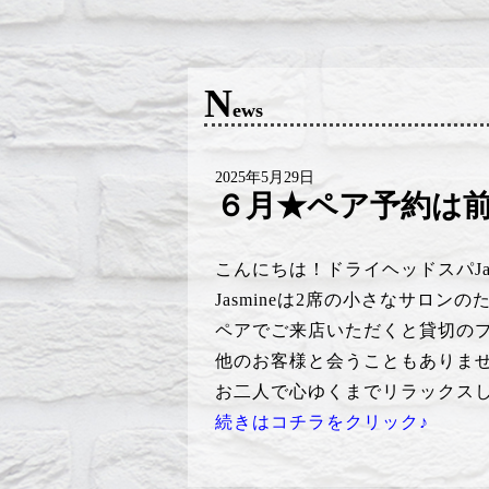
N
ews
2025年5月29日
６月★ペア予約は
こんにちは！ドライヘッドスパJasmi
Jasmineは2席の小さなサロンの
ペアでご来店いただくと貸切のプラ
他のお客様と会うこともありま
お二人で心ゆくまでリラックスし
続きはコチラをクリック♪