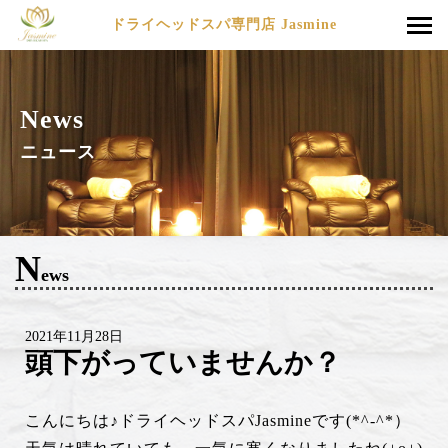
ドライヘッドスパ専門店 Jasmine
News
ニュース
N
ews
2021年11月28日
頭下がっていませんか？
こんにちは♪ドライヘッドスパJasmineです(*^-^*）