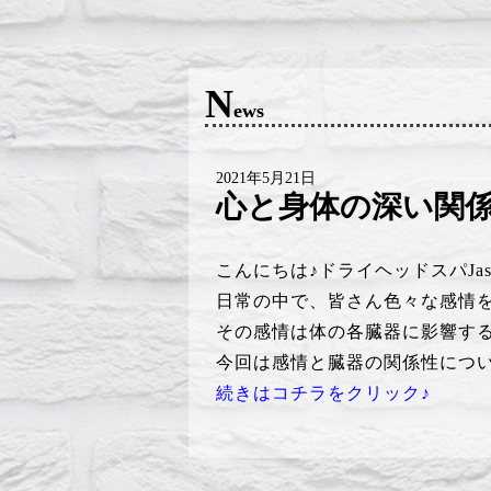
N
ews
2021年5月21日
心と身体の深い関
こんにちは♪ドライヘッドスパJasmi
日常の中で、皆さん色々な感情
その感情は体の各臓器に影響す
今回は感情と臓器の関係性につ
続きはコチラをクリック♪