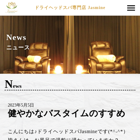
ドライヘッドスパ専門店 Jasmine
News
ニュース
N
ews
2023年5月5日
健やかなバスタイムのすすめ
こんにちは♪ドライヘッドスパJasmineです(*^-^*）