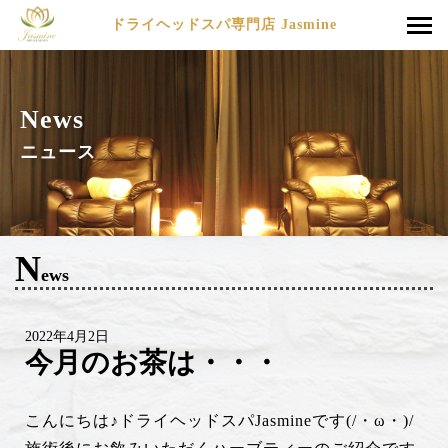
ドライヘッドスパ専門店 Jasmine
News
ニュース
N
ews
2022年4月2日
今月のお茶は・・・
こんにちは♪ドライヘッドスパJasmineです(/・ω・)/