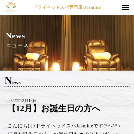
ドライヘッドスパ専門店 Jasmine
News
ニュース
N
ews
2022年12月18日
【12月】お誕生日の方へ
こんにちは♪ドライヘッドスパJasmineです(*^-^*）